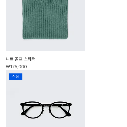
니트 골프 스웨터
가격
₩175,000
신상