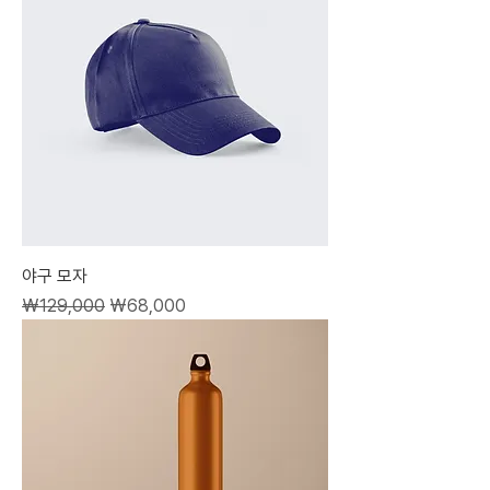
야구 모자
일반가
할인가
₩129,000
₩68,000