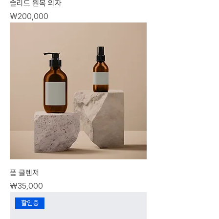
솔리드 원목 의자
가격
₩200,000
폼 클렌저
가격
₩35,000
할인중