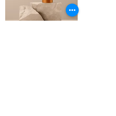
스테인리스 텀블러
가격
₩30,000