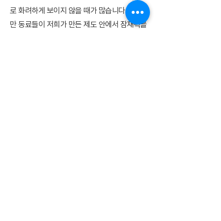
로 화려하게 보이지 않을 때가 많습니다. 하지
만 동료들이 저희가 만든 제도 안에서 잠재력을
터뜨리며 성장할 때, 그리고 "블랑네이처에서
일하는 게 요즘 제일 재밌다"는 이야기를 전해
들을 때 저희는 그 어떤 부서보다 큰 희열을 느
낍니다.
우리 회사 최고의 인재들이 오직 '일'과
'고객'에게만 미쳐서 달릴 수 있도록, 가장 튼튼
하고 안전한 무대를 직접 설계하고 지탱한다는
프라이드를 가지고 있습니다.
06.
마지막으로 어떤 분이 동료로 합
류하길 원하나요?
사람에 대한 애정과 호기심은 HR의 기본입니
다. 하지만 공감에서 멈추는 것이 아니라, 조직
의 문제점을 객관적인 데이터로 분석하고 이를